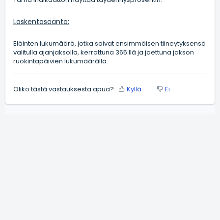
Laskentasääntö:
Eläinten lukumäärä, jotka saivat ensimmäisen tiineytyksensä
valitulla ajanjaksolla, kerrottuna 365:llä ja jaettuna jakson
ruokintapäivien lukumäärällä.
Oliko tästä vastauksesta apua?
Kyllä
Ei