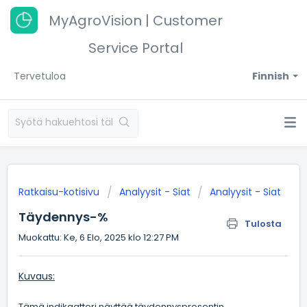
MyAgroVision | Customer
Service Portal
Tervetuloa
Finnish
Ratkaisu-kotisivu
Analyysit - Siat
Analyysit - Siat
Täydennys-%
Tulosta
Muokattu: Ke, 6 Elo, 2025 klo 12:27 PM
Kuvaus:
Tämä indikaattori näyttää täydennysprosentin.