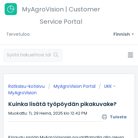
MyAgroVision | Customer
Service Portal
Tervetuloa
Finnish
Ratkaisu-kotisivu
MyAgroVision Portal
UKK -
MyAgroVision
Kuinka lisätä työpöydän pikakuvake?
Muokattu: Ti, 29 Heinä, 2025 klo 12:42 PM
Tulosta
Kirjaudu sisään MyAgroVisioniin noudattamalla alla olevia