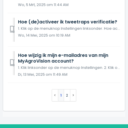
Wo, 5 Mrt, 2025 om 11:44 AM
Hoe (de)activeer ik tweetraps verificatie?
1. Klik op de menuknop Instellingen linksonder. Hoe activeer ik tweetraps verificatie? 2. Klik op Activeren. 3. Scan de QR code met een authentic...
Wo, 14 Mei, 2025 om 10:19 AM
Hoe wijzig ik mijn e-mailadres van mijn
MyAgroVision account?
1. Klik linksonder op de menuknop Instellingen. 2. Klik op E-mail wijzigen. 3. Vul twee keer het nieuwe e-mailadres in. 4. Je ontvangt een e-mail...
Di, 13 Mei, 2025 om 11:49 AM
1
2