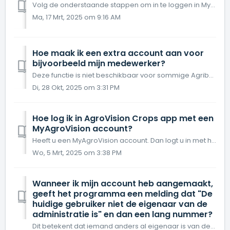
Volg de onderstaande stappen om in te loggen in MyAgroVision. Gebruikt u de AgroVision Crops app? Bekijk hier hoe u inlogt. Gebruikt u de AgroVision C...
Ma, 17 Mrt, 2025 om 9:16 AM
Hoe maak ik een extra account aan voor
bijvoorbeeld mijn medewerker?
Deze functie is niet beschikbaar voor sommige Agribusiness-producten zoals Crops Consultant, Crops Contractor, Finance Accountancy, Finance Services. Wi...
Di, 28 Okt, 2025 om 3:31 PM
Hoe log ik in AgroVision Crops app met een
MyAgroVision account?
Heeft u een MyAgroVision account. Dan logt u in met het MyAgroVision account. 1. Login met uw e-mailadres en wachtwoord.
Wo, 5 Mrt, 2025 om 3:38 PM
Wanneer ik mijn account heb aangemaakt,
geeft het programma een melding dat "De
huidige gebruiker niet de eigenaar van de
administratie is" en dan een lang nummer?
Dit betekent dat iemand anders al eigenaar is van de administratie. Vaak is het een van uw medewerkers of heeft u een ander e-mailadres gebruikt om in te lo...