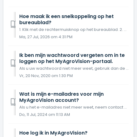
Hoe maak ik een snelkoppeling op het
bureaublad?
1. Klik met de rechtermuisknop op het bureaublad. 2. Klik op Nieuw en kies Snelkoppeling. 3. Vul de website in: https://my.agrovision.com en k...
Ma, 27 Jul, 2026 om 4:31 PM
Ik ben mijn wachtwoord vergeten om in te
loggen op het MyAgroVision-portaal.
Als u uw wachtwoord niet meer weet, gebruik dan de optie "Wachtwoord vergeten": In een nieuw venster geeft u uw e-mailadres op en klikt u op "...
Vr, 20 Nov, 2020 om 1:30 PM
Wat is mijn e-mailadres voor mijn
MyAgroVision account?
Als u het e-mailadres niet meer weet, neem contact op met de helpdesk.
Do, 11 Jul, 2024 om 11:13 AM
Hoe log ik in MyAgroVision?