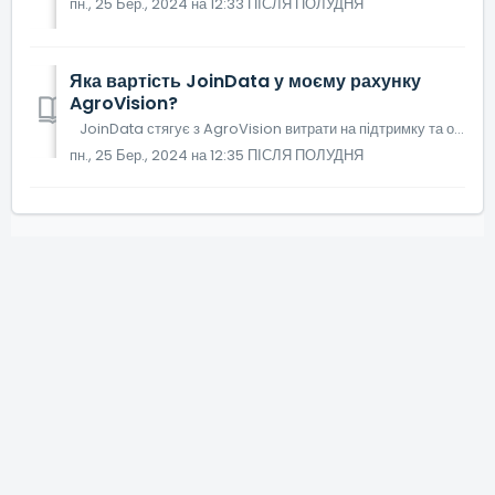
пн., 25 Бер., 2024 на 12:33 ПІСЛЯ ПОЛУДНЯ
Яка вартість JoinData у моєму рахунку
AgroVision?
JoinData стягує з AgroVision витрати на підтримку та обслуговування обміну даними та комісію за розповсюдження даних. Ми перекладаємо витрати, які ...
пн., 25 Бер., 2024 на 12:35 ПІСЛЯ ПОЛУДНЯ