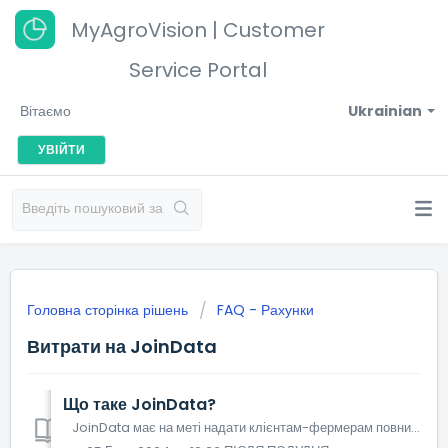
MyAgroVision | Customer
Service Portal
Вітаємо
Ukrainian
УВІЙТИ
Головна сторінка рішень
FAQ - Рахунки
Витрати на JoinData
Що таке JoinData?
JoinData має на меті надати клієнтам-фермерам повний огляд усіх авторизацій, виданих щодо своїх даних. Це стосується лише Нідерландів. JoinData проп...