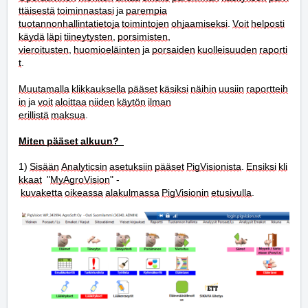
ttäisestä
toiminnastasi
 ja 
parempia
tuotannonhallintatietoja
toimintojen
ohjaamiseksi
. 
Voit
helposti
käydä
läpi
tiineytysten
, 
porsimisten
, 
vieroitusten
, 
huomioeläinten
 ja 
porsaiden
kuolleisuuden
raporti
t
.
Muutamalla
klikkauksella
pääset
käsiksi
näihin
uusiin
raportteih
in
 ja 
voit
aloittaa
niiden
käytön
ilman
erillistä
maksua
.
Miten
pääset
alkuun
?
1) 
Sisään
Analyticsin
asetuksiin
pääset
PigVisionista
. 
Ensiksi
kli
kkaat
  "
MyAgroVision
" -
kuvaketta
oikeassa
alakulmassa
PigVisionin
etusivulla
.