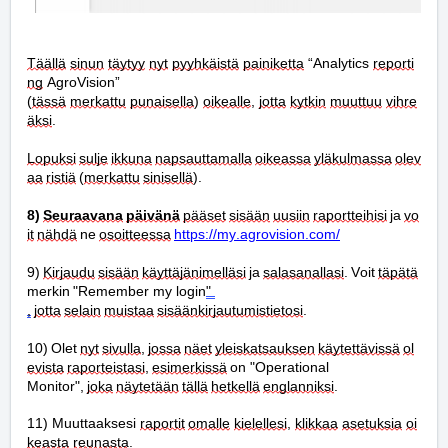
Täällä
sinun
täytyy
nyt
pyyhkäistä
painiketta
 “Analytics 
reporti
ng
 AgroVision” 
(
tässä
merkattu
punaisella
) 
oikealle
, 
jotta
kytkin
muuttuu
vihre
äksi
.
Lopuksi
sulje
ikkuna
napsauttamalla
oikeassa
yläkulmassa
olev
aa
ristiä
 (
merkattu
sinisellä
).
8) 
Seuraavana
päivänä
pääset
sisään
uusiin
raportteihisi
 ja 
vo
it
nähdä
 ne 
osoitteessa
https://my.agrovision.com/
9) 
Kirjaudu
sisään
käyttäjänimelläsi
 ja 
salasanallasi
. 
Voit 
täpätä
merkin
 "Remember my login
" 
,
jotta
selain
muistaa
sisäänkirjautumistietosi
.
10) Olet 
nyt
sivulla
, 
jossa
näet
yleiskatsauksen
käytettävissä
ol
evista
raporteistasi
, 
esimerkissä
 on "Operational 
Monitor", 
joka
näytetään
tällä
hetkellä
englanniksi
.
11) 
Muuttaaksesi 
raportit
omalle
kielellesi
, 
klikkaa
asetuksia
oi
keasta
reunasta
.