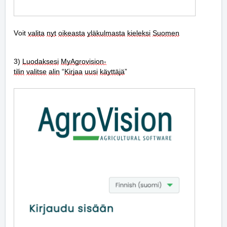
Voit 
valita
nyt
oikeasta
yläkulmasta
kieleksi
Suomen
3) 
Luodaksesi
MyAgrovision-
tilin
valitse
alin
 “
Kirjaa
uusi
käyttäjä
”