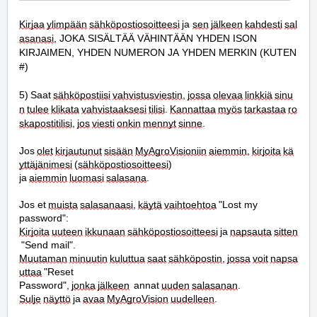
Kirjaa
ylimpään
sähköpostiosoitteesi
 ja 
sen
jälkeen
kahdesti
sal
asanasi
, JOKA SISÄLTÄÄ VÄHINTÄÄN YHDEN ISON 
KIRJAIMEN, YHDEN NUMERON JA YHDEN MERKIN (KUTEN 
#)
5) 
Saat
sähköpostiisi
vahvistusviestin
, 
jossa
olevaa
linkkiä
sinu
n
tulee
klikata
vahvistaaksesi
tilisi
. 
Kannattaa
myös
tarkastaa
ro
skapostitilisi
, 
jos
viesti
onkin
mennyt
sinne
.
Jos 
olet
kirjautunut
sisään
MyAgroVisioniin
aiemmin
, 
kirjoita
kä
yttäjänimesi
 (
sähköpostiosoitteesi
) 
ja 
aiemmin
luomasi
salasana
.
Jos et 
muista
salasanaasi
, 
käytä
vaihtoehtoa
 "Lost my 
password":
Kirjoita
uuteen
ikkunaan
sähköpostiosoitteesi
 ja 
napsauta
sitten
 "Send mail".
Muutaman
minuutin
kuluttua
saat
sähköpostin
, 
jossa
voit
napsa
uttaa
 "Reset 
Password", 
jonka
jälkeen
  annat 
uuden
salasanan
.
Sulje
näyttö
 ja 
avaa
MyAgroVision
uudelleen
.