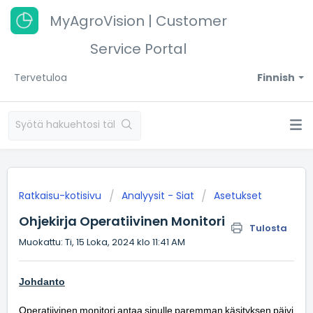
MyAgroVision | Customer
Service Portal
Tervetuloa
Finnish
Ratkaisu-kotisivu
Analyysit - Siat
Asetukset
Ohjekirja Operatiivinen Monitori
Tulosta
Muokattu: Ti, 15 Loka, 2024 klo 11:41 AM
Johdanto
Operatiivinen
monitori
antaa
sinulle
paremman
käsityksen
päivi