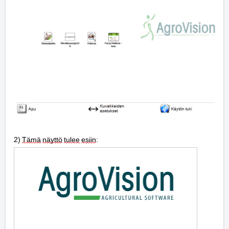
2) 
Tämä
näyttö
tulee
esiin
: