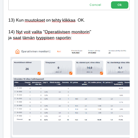
13) Kun 
muutokset
 on 
tehty
klikkaa
  OK.
14) 
Nyt
voit
valita
 "
Operatiivisen
monitorin
" 
ja 
saat
tämän
tyyppisen
raportin
: