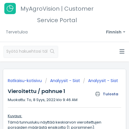
MyAgroVision | Customer
Service Portal
Tervetuloa
Finnish
Ratkaisu-kotisivu
Analyysit - Siat
Analyysit - Siat
Vieroitettu / pahnue 1
Tulosta
Muokattu: To, 8 Syys, 2022 klo 9:46 AM
Kuvaus:
Tämä tunnusluku näyttää keskiarvon vieroitettujen
porsaiden määrästä ensikoilta (1. porsiminen).