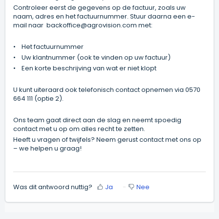
Controleer eerst de gegevens op de factuur, zoals uw
naam, adres en het factuurnummer. Stuur daarna een e-
mail naar
backoffice@agrovision.com
met:
•
Het factuurnummer
•
Uw klantnummer (ook te vinden op uw factuur)
•
Een korte beschrijving van wat er niet klopt
U kunt uiteraard ook telefonisch contact opnemen via 0570
664 111 (optie 2).
Ons team gaat direct aan de slag en neemt spoedig
contact met u op om alles recht te zetten.
Heeft u vragen of twijfels? Neem gerust contact met ons op
– we helpen u graag!
Was dit antwoord nuttig?
Ja
Nee